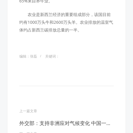
65%来自养牛业。
农业是新西兰经济的重要组成部分，该国目前
约有1000万头牛和2600万头羊。农业排放的温室气
体约占新西兰碳排放总量的一半。
编辑：张磊
关键词：
上一篇文章
外交部：支持非洲应对气候变化 中国一以
贯之 从不缺席