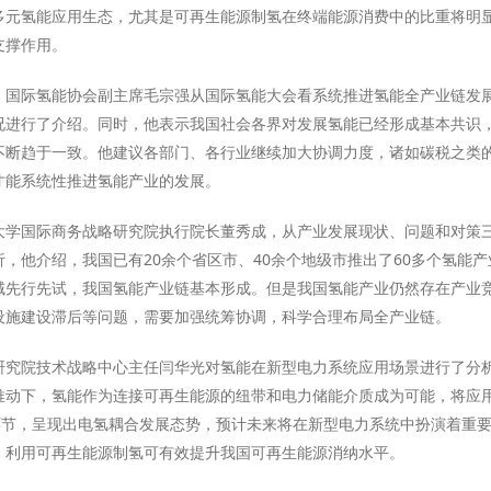
多元氢能应用生态，尤其是可再生能源制氢在终端能源消费中的比重将明
支撑作用。
、国际氢能协会副主席毛宗强从国际氢能大会看系统推进氢能全产业链发
况进行了介绍。同时，他表示我国社会各界对发展氢能已经形成基本共识
不断趋于一致。他建议各部门、各行业继续加大协调力度，诸如碳税之类
才能系统性推进氢能产业的发展。
大学国际商务战略研究院执行院长董秀成，从产业发展现状、问题和对策
，他介绍，我国已有20余个省区市、40余个地级市推出了60多个氢能
域先行先试，我国氢能产业链基本形成。但是我国氢能产业仍然存在产业
设施建设滞后等问题，需要加强统筹协调，科学合理布局全产业链。
研究院技术战略中心主任闫华光对氢能在新型电力系统应用场景进行了分
推动下，氢能作为连接可再生能源的纽带和电力储能介质成为可能，将应
各环节，呈现出电氢耦合发展态势，预计未来将在新型电力系统中扮演着重
，利用可再生能源制氢可有效提升我国可再生能源消纳水平。