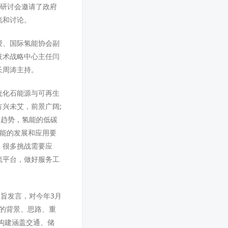
。研讨会邀请了政府
流和讨论。
授、国际氢能协会副
技术战略中心主任闫
长周涛主持。
统化石能源与可再生
兴未艾，前景广阔;
然趋势，氢能的低碳
氢能的发展和应用要
，很多挑战需要应
流平台，做好服务工
旨发言，对今年3月
台的背景、思路、重
构建涵盖交通、储