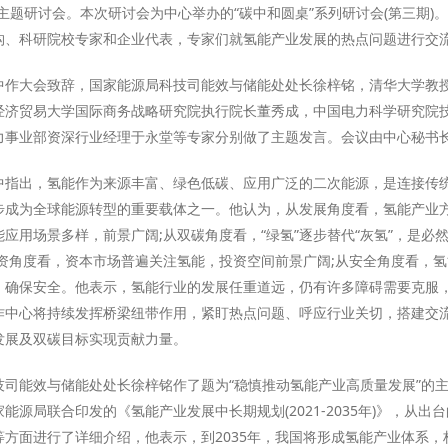
主题研讨会。本次研讨会为中心举办的“碳中和圆桌”系列研讨会(第三期)
构、科研院校专家和企业代表，专家们就氢能产业发展的热点问题进行交
中作大会致辞，国家能源局科技司能效与储能处处长徐梓铭，清华大学教
经济贸易大学国际商务战略研究院执行院长董秀成，中国电力科学研究院
力事业部资深行业经理于永堂等专家分别做了主题发言。会议由中心秘书
中指出，氢能作为来源丰富、绿色低碳、应用广泛的二次能源，是连接传
步成为全球能源转型的重要载体之一。他认为，从发展角度看，氢能产业方
应用场景多样，前景广阔;从双碳角度看，“绿氢”逐步替代“灰氢”，是必
投资角度看，资本市场普遍关注氢能，投资空间前景广阔;从安全角度看，
，确保安全。他表示，氢能行业的发展任重道远，仍有许多障碍需要克服
作中心将持续发挥桥梁纽带作用，紧盯热点问题、呼应行业关切，搭建交
发展及双碳目标实现贡献力量。
技司能效与储能处处长徐梓铭作了题为“稳慎推动氢能产业高质量发展”的主
能源局联合印发的《氢能产业发展中长期规划(2021-2035年)》，从出
等方面进行了详细介绍，他表示，到2035年，我国将形成氢能产业体系，