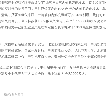
事业部行业资深经理于永堂做了“纯氢与掺氢内燃机发电技术、装备和案例
响应时代的发展号召，目前已经开发出100%纯氢的内燃机发电技术，单机
蓝氢，只要有氢气来源，卡特彼勒内燃机组就可以100%利用。我们对10
的氢气就可以，且卡特彼勒100%的氢气发电，在当前1500转燃机来说功
特彼勒电力事业部北亚区总经理覃定佑也表示将对于100%纯氢内燃机发
节，来自中石油经济技术研究院、北京北控能源投资有限公司、中资投资
战略咨询研究院、国家开发银行、中国氢能百人会、华北电力大学、北京
易所北京研究中心、电动汽车百人会、美国环保协会等单位的专家代表进
“线上线下”相结合形式举行，中心副主任冯丽雯、副秘书长马建胜以及各
家及企业代表近百人参加会议，线上观看人员达2000多人。
词：氢能发展与应用